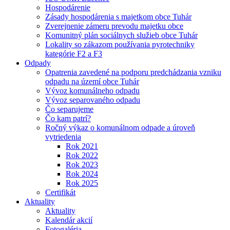
Hospodárenie
Zásady hospodárenia s majetkom obce Tuhár
Zverejnenie zámeru prevodu majetku obce
Komunitný plán sociálnych služieb obce Tuhár
Lokality so zákazom používania pyrotechniky
kategórie F2 a F3
Odpady
Opatrenia zavedené na podporu predchádzania vzniku
odpadu na území obce Tuhár
Vývoz komunálneho odpadu
Vývoz separovaného odpadu
Čo separujeme
Čo kam patrí?
Ročný výkaz o komunálnom odpade a úroveň
vytriedenia
Rok 2021
Rok 2022
Rok 2023
Rok 2024
Rok 2025
Certifikát
Aktuality
Aktuality
Kalendár akcií
Fotogaléria