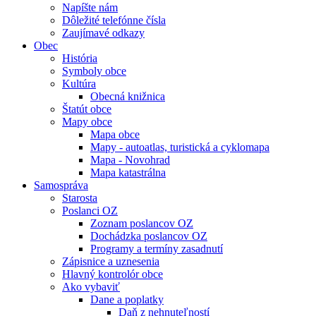
Napíšte nám
Dôležité telefónne čísla
Zaujímavé odkazy
Obec
História
Symboly obce
Kultúra
Obecná knižnica
Štatút obce
Mapy obce
Mapa obce
Mapy - autoatlas, turistická a cyklomapa
Mapa - Novohrad
Mapa katastrálna
Samospráva
Starosta
Poslanci OZ
Zoznam poslancov OZ
Dochádzka poslancov OZ
Programy a termíny zasadnutí
Zápisnice a uznesenia
Hlavný kontrolór obce
Ako vybaviť
Dane a poplatky
Daň z nehnuteľností