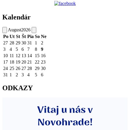
Kalendár
August
2026
Po
Ut
St
Št
Pia
So
Ne
27
28
29
30
31
1
2
3
4
5
6
7
8
9
10
11
12
13
14
15
16
17
18
19
20
21
22
23
24
25
26
27
28
29
30
31
1
2
3
4
5
6
ODKAZY