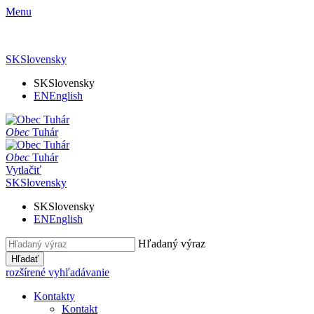
Menu
SK
Slovensky
SK
Slovensky
EN
English
Obec
Tuhár
Obec
Tuhár
Vytlačiť
SK
Slovensky
SK
Slovensky
EN
English
Hľadaný výraz
Hľadať
rozšírené vyhľadávanie
Kontakty
Kontakt