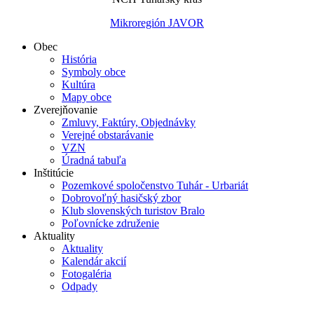
Mikroregión JAVOR
Obec
História
Symboly obce
Kultúra
Mapy obce
Zverejňovanie
Zmluvy, Faktúry, Objednávky
Verejné obstarávanie
VZN
Úradná tabuľa
Inštitúcie
Pozemkové spoločenstvo Tuhár - Urbariát
Dobrovoľný hasičský zbor
Klub slovenských turistov Bralo
Poľovnícke združenie
Aktuality
Aktuality
Kalendár akcií
Fotogaléria
Odpady