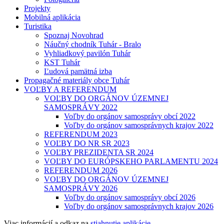
Projekty
Mobilná aplikácia
Turistika
Spoznaj Novohrad
Náučný chodník Tuhár - Bralo
Vyhliadkový pavilón Tuhár
KST Tuhár
Ľudová pamätná izba
Propagačné materiály obce Tuhár
VOĽBY A REFERENDUM
VOĽBY DO ORGÁNOV ÚZEMNEJ
SAMOSPRÁVY 2022
Voľby do orgánov samosprávy obcí 2022
Voľby do orgánov samosprávnych krajov 2022
REFERENDUM 2023
VOĽBY DO NR SR 2023
VOĽBY PREZIDENTA SR 2024
VOĽBY DO EURÓPSKEHO PARLAMENTU 2024
REFERENDUM 2026
VOĽBY DO ORGÁNOV ÚZEMNEJ
SAMOSPRÁVY 2026
Voľby do orgánov samosprávy obcí 2026
Voľby do orgánov samosprávnych krajov 2026
Viac informácií a odkaz na
stiahnutie aplikácie.