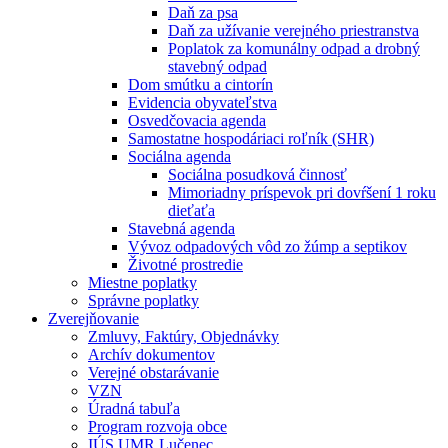
Daň za psa
Daň za užívanie verejného priestranstva
Poplatok za komunálny odpad a drobný
stavebný odpad
Dom smútku a cintorín
Evidencia obyvateľstva
Osvedčovacia agenda
Samostatne hospodáriaci roľník (SHR)
Sociálna agenda
Sociálna posudková činnosť
Mimoriadny príspevok pri dovŕšení 1 roku
dieťaťa
Stavebná agenda
Vývoz odpadových vôd zo žúmp a septikov
Životné prostredie
Miestne poplatky
Správne poplatky
Zverejňovanie
Zmluvy, Faktúry, Objednávky
Archív dokumentov
Verejné obstarávanie
VZN
Úradná tabuľa
Program rozvoja obce
IÚS UMR Lučenec