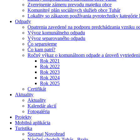
Zverejnenie zámeru prevodu majetku obce
Komunitný plán sociálnych služieb obce Tuhár
Lokality so zákazom používania pyrotechniky kategórie 
Odpady
Opatrenia zavedené na podporu predchádzania vzniku o
Vývoz komunálneho odpadu
Vývoz separovaného odpadu
Čo separujeme
Čo kam patrí?
Ročný výkaz o komunálnom odpade a úroveň vytriedeni
Rok 2021
Rok 2022
Rok 2023
Rok 2024
Rok 2025
Certifikát
Aktuality
Aktuality
Kalendár akcií
Fotogaléria
Projekty
Mobilná aplikácia
Turistika
Spoznaj Novohrad
Náučný chodník Tuhár - Bralo