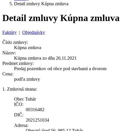
Detail zmluvy Kúpna zmluva
Detail zmluvy Kúpna zmluva
Faktúry
|
Objednávky
Číslo zmluvy:
Kúpna zmluva
Názov:
Kúpna zmluva zo dňa 26.11.2021
Predmet zmluvy:
Predaj pozemkov od obce pod stavbami a dvorom
Cena:
podľa zmluvy
1. Zmluvná strana:
Obec Tuhár
IČO:
00316482
DIČ:
2021251034
Adresa:
Obecný úrad 56, 985 12 Tuhár