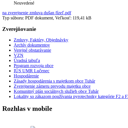
Neuvedené
na zverejnenie zmluva dušan fízeľ.pdf
Typ súboru: PDF dokument, Veľkosť: 119,41 kB
Zverejňovanie
Zmluvy, Faktúry, Objednávky
Archív dokumentov
Verejné obstarávanie
VZN
Úradná tabuľa
Program rozvoja obce
IÚS UMR Lučenec
Hospodárenie
Zásady hospodárenia s majetkom obce Tuhár
Zverejnenie zámeru prevodu majetku obce
Komunitný plán sociálnych služieb obce Tuhár
Lokality so zákazom používania pyrotechniky kategórie F2 a F
Rozhlas v mobile