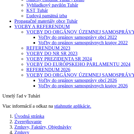
Vyhliadkový pavilón Tuhár
KST Tuhár
Ľudová pamätná izba
Propagačné materiály obce Tuhár
VOĽBY A REFERENDUM
VOĽBY DO ORGÁNOV ÚZEMNEJ SAMOSPRÁVY 
Voľby do orgánov samosprávy obcí 2022
Voľby do orgánov samosprávnych krajov 2022
REFERENDUM 2023
VOĽBY DO NR SR 2023
VOĽBY PREZIDENTA SR 2024
VOĽBY DO EURÓPSKEHO PARLAMENTU 2024
REFERENDUM 2026
VOĽBY DO ORGÁNOV ÚZEMNEJ SAMOSPRÁVY 
Voľby do orgánov samosprávy obcí 2026
Voľby do orgánov samosprávnych krajov 2026
Umelý ľad v Tuhári
Viac informácií a odkaz na
stiahnutie aplikácie.
Úvodná stránka
Zverejňovanie
Zmluvy, Faktúry, Objednávky
Zmluvy