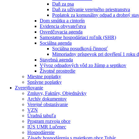
Daň za psa
Daň za užívanie verejného priestranstva
Poplatok za komunálny odpad a drobný sta
Dom smútku a cintorín
Evidencia obyvateľstva
Osvedčovacia agenda
Samostatne hospodáriaci roľník (SHR)
Sociálna agenda
Sociálna posudková činnosť
Mimoriadny príspevok pri dovŕšení 1 roku d
Stavebná agenda
Vývoz odpadových vôd zo žúmp a septikov
Životné prostredie
Miestne poplatky
Správne poplatky
Zverejňovanie
Zmluvy, Faktúry, Objednávky
Archív dokumentov
Verejné obstarávanie
VZN
Úradná tabuľa
Program rozvoja obce
IÚS UMR Lučenec
Hospodárenie
Zásady hospodárenia s majetkom obce Tuhár