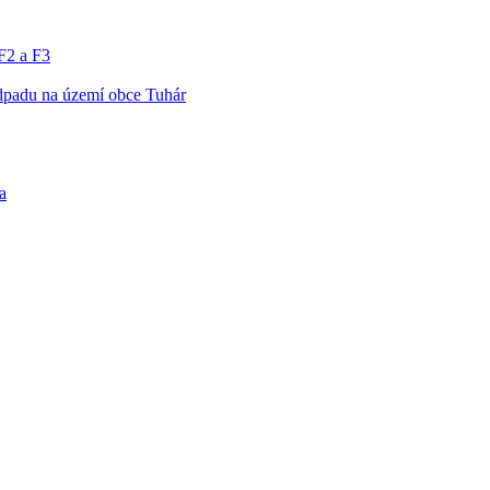
F2 a F3
dpadu na území obce Tuhár
a