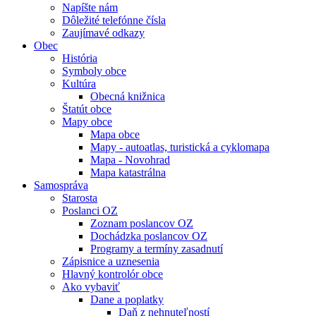
Napíšte nám
Dôležité telefónne čísla
Zaujímavé odkazy
Obec
História
Symboly obce
Kultúra
Obecná knižnica
Štatút obce
Mapy obce
Mapa obce
Mapy - autoatlas, turistická a cyklomapa
Mapa - Novohrad
Mapa katastrálna
Samospráva
Starosta
Poslanci OZ
Zoznam poslancov OZ
Dochádzka poslancov OZ
Programy a termíny zasadnutí
Zápisnice a uznesenia
Hlavný kontrolór obce
Ako vybaviť
Dane a poplatky
Daň z nehnuteľností