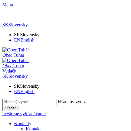
Menu
SK
Slovensky
SK
Slovensky
EN
English
Obec
Tuhár
Obec
Tuhár
Vytlačiť
SK
Slovensky
SK
Slovensky
EN
English
Hľadaný výraz
Hľadať
rozšírené vyhľadávanie
Kontakty
Kontakt