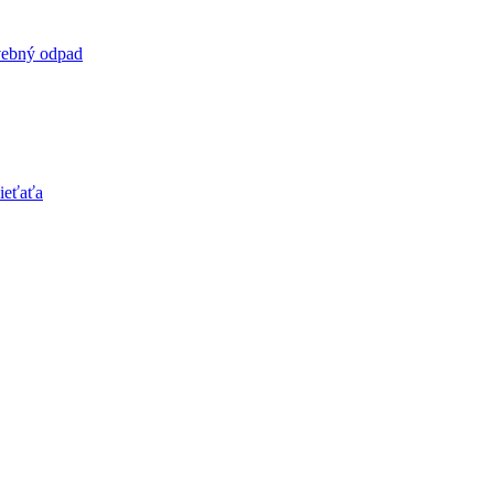
vebný odpad
ieťaťa